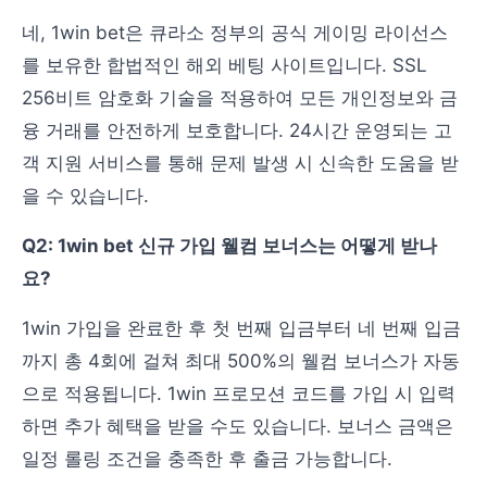
네, 1win bet은 큐라소 정부의 공식 게이밍 라이선스
를 보유한 합법적인 해외 베팅 사이트입니다. SSL
256비트 암호화 기술을 적용하여 모든 개인정보와 금
융 거래를 안전하게 보호합니다. 24시간 운영되는 고
객 지원 서비스를 통해 문제 발생 시 신속한 도움을 받
을 수 있습니다.
Q2: 1win bet 신규 가입 웰컴 보너스는 어떻게 받나
요?
1win 가입을 완료한 후 첫 번째 입금부터 네 번째 입금
까지 총 4회에 걸쳐 최대 500%의 웰컴 보너스가 자동
으로 적용됩니다. 1win 프로모션 코드를 가입 시 입력
하면 추가 혜택을 받을 수도 있습니다. 보너스 금액은
일정 롤링 조건을 충족한 후 출금 가능합니다.