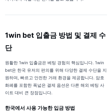
1win bet 입출금 방법 및 결제 수
단
원활한 1win 입출금은 베팅 경험의 핵심입니다. 1win
bet은 한국 유저의 편의를 위해 다양한 결제 수단을 지
원하며, 빠르고 안전한 거래 환경을 제공합니다. 암호
화폐를 포함한 폭넓은 결제 옵션은 다른 해외 베팅 사
이트 대비 큰 장점입니다.
한국에서 사용 가능한 입금 방법