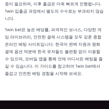
증이 필요하며, 이후 출금은 더욱 빠르게 진행됩니다.
1win 입출금 과정에서 별도의 수수료는 부과되지 않습
니다.
1win bet은 높은 배당률, 파격적인 보너스, 다양한 게
임 라이브러리, 안전한 결제 시스템을 모두 갖춘 종합
온라인 베팅 사이트입니다. 한국어 완벽 지원과 원화
결제 옵션 덕분에 한국 유저들도 불편함 없이 이용할
수 있으며, 모바일 앱을 통해 언제 어디서든 베팅을 즐
길 수 있습니다. 이 가이드를 참고하여 1win bet에서
즐겁고 안전한 베팅 경험을 시작해 보세요.