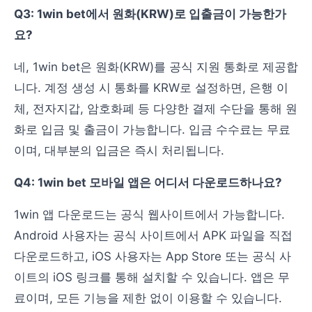
Q3: 1win bet에서 원화(KRW)로 입출금이 가능한가
요?
네, 1win bet은 원화(KRW)를 공식 지원 통화로 제공합
니다. 계정 생성 시 통화를 KRW로 설정하면, 은행 이
체, 전자지갑, 암호화폐 등 다양한 결제 수단을 통해 원
화로 입금 및 출금이 가능합니다. 입금 수수료는 무료
이며, 대부분의 입금은 즉시 처리됩니다.
Q4: 1win bet 모바일 앱은 어디서 다운로드하나요?
1win 앱 다운로드는 공식 웹사이트에서 가능합니다.
Android 사용자는 공식 사이트에서 APK 파일을 직접
다운로드하고, iOS 사용자는 App Store 또는 공식 사
이트의 iOS 링크를 통해 설치할 수 있습니다. 앱은 무
료이며, 모든 기능을 제한 없이 이용할 수 있습니다.