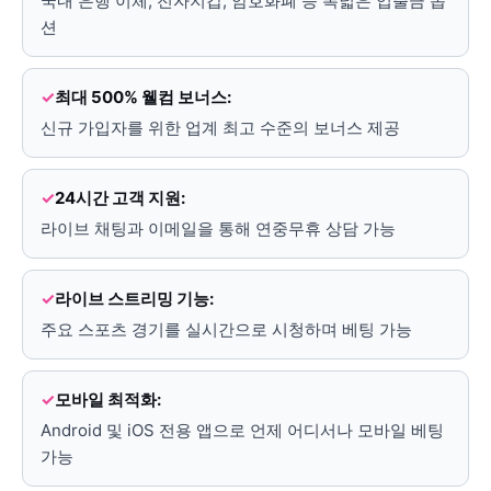
국내 은행 이체, 전자지갑, 암호화폐 등 폭넓은 입출금 옵
션
최대 500% 웰컴 보너스:
신규 가입자를 위한 업계 최고 수준의 보너스 제공
24시간 고객 지원:
라이브 채팅과 이메일을 통해 연중무휴 상담 가능
라이브 스트리밍 기능:
주요 스포츠 경기를 실시간으로 시청하며 베팅 가능
모바일 최적화:
Android 및 iOS 전용 앱으로 언제 어디서나 모바일 베팅
가능