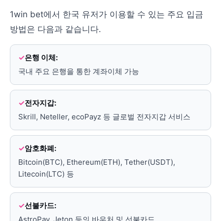
1win bet에서 한국 유저가 이용할 수 있는 주요 입금
방법은 다음과 같습니다.
은행 이체:
국내 주요 은행을 통한 계좌이체 가능
전자지갑:
Skrill, Neteller, ecoPayz 등 글로벌 전자지갑 서비스
암호화폐:
Bitcoin(BTC), Ethereum(ETH), Tether(USDT),
Litecoin(LTC) 등
선불카드:
AstroPay, Jeton 등의 바우처 및 선불카드