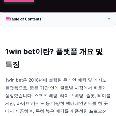
☰
Table of Contents
▼
1win bet이란? 플랫폼 개요 및
특징
1win bet은 2018년에 설립된 온라인 베팅 및 카지노
플랫폼으로, 짧은 기간 안에 글로벌 시장에서 빠르게
성장했습니다. 스포츠 베팅, 라이브 베팅, 슬롯, 테이블
게임, 라이브 카지노 등 다양한 엔터테인먼트를 한 곳
에서 제공하며, 특히 높은 배당률과 풍성한 프로모션