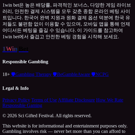
1win bet은 높은 배당률, 파격적인 보너스, 다양한 게임 라이브
러리, 안전한 결제 시스템을 모두 갖춘 종합 온라인 베팅 사이
트입니다. 한국어 완벽 지원과 원화 결제 옵션 덕분에 한국 유
저들도 불편함 없이 이용할 수 있으며, 모바일 앱을 통해 언제
어디서든 베팅을 즐길 수 있습니다. 이 가이드를 참고하여
1win bet에서 즐겁고 안전한 베팅 경험을 시작해 보세요.
1Win
Bet
Responsible Gambling
18+
🛡️
Gambling Therapy
🛡️
BeGambleAware
🛡️
NCPG
Legal & Info
Privacy Policy
Terms of Use
Affiliate Disclosure
How We Rate
Responsible Gaming
© 2026 Sci Gifted Festival. All rights reserved.
This website is for informational and entertainment purposes only.
Gambling involves risk — never bet more than you can afford to