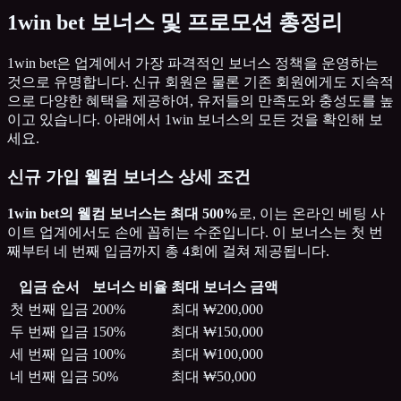
1win bet 보너스 및 프로모션 총정리
1win bet은 업계에서 가장 파격적인 보너스 정책을 운영하는
것으로 유명합니다. 신규 회원은 물론 기존 회원에게도 지속적
으로 다양한 혜택을 제공하여, 유저들의 만족도와 충성도를 높
이고 있습니다. 아래에서 1win 보너스의 모든 것을 확인해 보
세요.
신규 가입 웰컴 보너스 상세 조건
1win bet의 웰컴 보너스는 최대 500%
로, 이는 온라인 베팅 사
이트 업계에서도 손에 꼽히는 수준입니다. 이 보너스는 첫 번
째부터 네 번째 입금까지 총 4회에 걸쳐 제공됩니다.
입금 순서
보너스 비율
최대 보너스 금액
첫 번째 입금
200%
최대 ₩200,000
두 번째 입금
150%
최대 ₩150,000
세 번째 입금
100%
최대 ₩100,000
네 번째 입금
50%
최대 ₩50,000