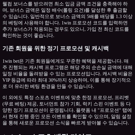
웰컴 보너스를 받으려면 최소 입금 금액 조건을 충족해야 하
며, 보너스 금액은 일정 배수(롤링 요건)를 달성한 후 출금할
수 있습니다. 일반적으로 보너스 금액의 5배를 배당률 1.3 이상
의 베팅에 사용해야 합니다. 1win 프로모션 코드를 입력하면
추가 보너스가 적용되는 경우도 있으니, 가입 전 최신 코드를
확인하는 것이 좋습니다.
기존 회원을 위한 정기 프로모션 및 캐시백
1win bet은 기존 회원들에게도 꾸준한 혜택을 제공합니다. 매
주 진행되는 캐시백 프로그램은 해당 주의 순손실 금액에 대해
일정 비율을 돌려받을 수 있는 프로모션입니다. 캐시백 비율은
VIP 등급에 따라 최대 30%까지 상승하며, 이를 통해 장기적으
로 더 유리한 베팅 환경을 만들 수 있습니다.
이 외에도 특정 스포츠 이벤트에 맞춘 한정 프로모션, 프리벳
(무료 베팅) 제공, 토너먼트 참가 기회, 럭키 스핀 이벤트 등 다
양한 정기 프로모션이 운영됩니다. 플랫폼 내 "프로모션" 탭에
서 현재 진행 중인 모든 이벤트를 확인할 수 있으며, 알림 설정
을 통해 새로운 프로모션 소식을 빠르게 받아볼 수 있습니다.