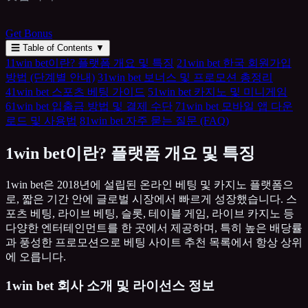
Get Bonus
☰
Table of Contents
▼
1
1win bet이란? 플랫폼 개요 및 특징
2
1win bet 한국 회원가입
방법 (단계별 안내)
3
1win bet 보너스 및 프로모션 총정리
4
1win bet 스포츠 베팅 가이드
5
1win bet 카지노 및 미니게임
6
1win bet 입출금 방법 및 결제 수단
7
1win bet 모바일 앱 다운
로드 및 사용법
8
1win bet 자주 묻는 질문 (FAQ)
1win bet이란? 플랫폼 개요 및 특징
1win bet은 2018년에 설립된 온라인 베팅 및 카지노 플랫폼으
로, 짧은 기간 안에 글로벌 시장에서 빠르게 성장했습니다. 스
포츠 베팅, 라이브 베팅, 슬롯, 테이블 게임, 라이브 카지노 등
다양한 엔터테인먼트를 한 곳에서 제공하며, 특히 높은 배당률
과 풍성한 프로모션으로 베팅 사이트 추천 목록에서 항상 상위
에 오릅니다.
1win bet 회사 소개 및 라이선스 정보