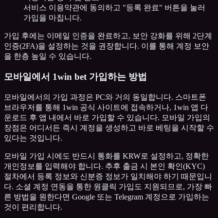
서비스 이용약관에 동의하고 "등록 완료" 버튼을 눌러
가입을 마칩니다.
가입 후에는 이메일 인증을 완료하고, 보안 강화를 위해 2단계
인증(2FA)을 설정하는 것을 권장합니다. 이를 통해 계정 보안
을 한층 높일 수 있습니다.
모바일에서 1win bet 가입하는 방법
모바일에서의 가입 과정은 PC와 거의 동일합니다. 스마트폰
브라우저를 통해 1win 공식 사이트에 접속하거나, 1win 앱 다
운로드 후 앱 내에서 바로 가입할 수 있습니다. 모바일 가입의
장점은 어디서든 즉시 계정을 생성하고 바로 베팅을 시작할 수
있다는 것입니다.
모바일 가입 시에도 반드시 통화를 KRW로 설정하고, 정확한
개인정보를 입력해야 합니다. 추후 출금 시 본인 확인(KYC)
절차에서 등록 정보와 신분증 정보가 일치해야 하기 때문입니
다. 소셜 계정 연동을 통한 원클릭 가입도 지원되므로, 가장 빠
른 방법을 원한다면 Google 또는 Telegram 계정으로 가입하는
것이 편리합니다.