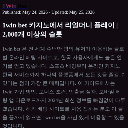
1Win
Bet
Published: May 24, 2026
·
Updated: May 25, 2026
1win bet 카지노에서 리얼머니 플레이 |
2,000개 이상의 슬롯
1win bet 은 전 세계 수백만 명의 유저가 이용하는 글로
벌 온라인 베팅 사이트로, 한국 사용자에게도 높은 인
기를 얻고 있습니다. 스포츠 배팅부터 온라인 카지노
한국 서비스까지 하나의 플랫폼에서 모든 것을 즐길 수
있다는 점이 가장 큰 매력입니다. 이 가이드에서는
1win 가입 방법, 보너스 조건, 입출금 절차, 모바일 베
팅 앱 다운로드까지 2024년 최신 정보를 빠짐없이 다루
겠습니다. 해외 베팅 사이트를 처음 접하는 분도 이 글
을 끝까지 읽으면 1win bet을 자신 있게 이용할 수 있을
것입니다.