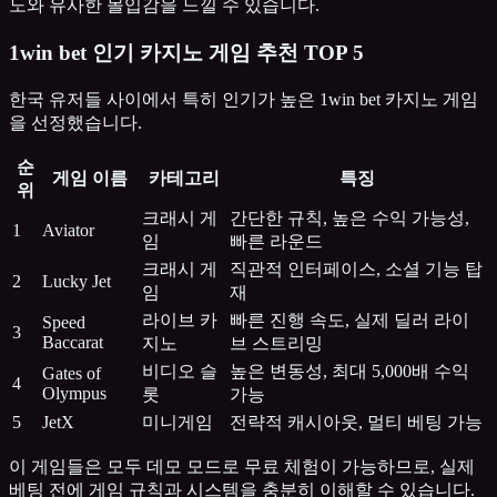
노와 유사한 몰입감을 느낄 수 있습니다.
1win bet 인기 카지노 게임 추천 TOP 5
한국 유저들 사이에서 특히 인기가 높은 1win bet 카지노 게임
을 선정했습니다.
순
게임 이름
카테고리
특징
위
크래시 게
간단한 규칙, 높은 수익 가능성,
1
Aviator
임
빠른 라운드
크래시 게
직관적 인터페이스, 소셜 기능 탑
2
Lucky Jet
임
재
라이브 카
빠른 진행 속도, 실제 딜러 라이
Speed
3
Baccarat
지노
브 스트리밍
비디오 슬
높은 변동성, 최대 5,000배 수익
Gates of
4
Olympus
롯
가능
5
JetX
미니게임
전략적 캐시아웃, 멀티 베팅 가능
이 게임들은 모두 데모 모드로 무료 체험이 가능하므로, 실제
베팅 전에 게임 규칙과 시스템을 충분히 이해할 수 있습니다.