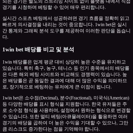
되는 경기는 별도의 스트리밍 사이트 없이 플랫폼 내에서 직접
경기를 시청하며 베팅할 수 있어 매우 편리합니다.
실시간 스포츠 베팅에서 성공하려면 경기 흐름을 정확히 읽고
빠르게 의사결정을 내리는 것이 중요합니다. 1win bet은 실시
간 통계와 그래픽 분석 도구를 제공하여 이러한 판단을 돕습니
다.
1win bet 배당률 비교 및 분석
1win 배당률은 업계 평균 대비 상당히 높은 수준을 유지하고
있습니다. 특히 축구, 농구, 테니스 등 인기 종목에서의 배당률
은 다른 해외 베팅 사이트와 비교해도 경쟁력이 있습니다. 높
은 배당률은 곧 동일한 결과에 대해 더 많은 수익을 의미하므
로, 장기적으로 베팅하는 유저에게 큰 이점이 됩니다.
1win bet은 소수점(Decimal), 분수(Fractional), 미국식(American)
등 다양한 배당률 표시 형식을 지원합니다. 한국 유저들은 주
로 소수점 형식을 사용하며, 설정에서 원하는 형식으로 변경할
수 있습니다. 또한 멀티 베팅(아큐뮬레이터)을 활용하면 여러
경기의 배당을 곱하여 더 높은 수익을 기대할 수 있으나, 그만
큼 리스크도 증가한다는 점을 기억해야 합니다.