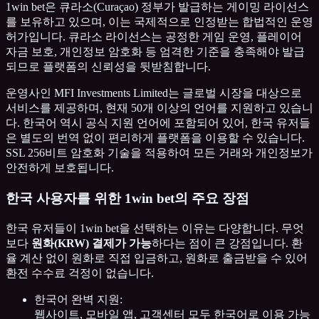
1win bet은 큐라소(Curaçao) 정부가 발급하는 게이밍 라이선스
를 보유하고 있으며, 이는 국제적으로 인정받는 합법적인 운영
허가입니다. 큐라소 라이선스는 공정한 게임 운영, 플레이어
자금 보호, 개인정보 암호화 등 엄격한 기준을 충족해야 발급
되므로 플랫폼의 신뢰성을 뒷받침합니다.
운영사인 MFI Investments Limited는 글로벌 시장을 대상으로
서비스를 제공하며, 현재 50개 이상의 언어를 지원하고 있습니
다. 한국어 역시 공식 지원 언어에 포함되어 있어, 한국 유저들
은 별도의 번역 없이 편리하게 플랫폼을 이용할 수 있습니다.
SSL 256비트 암호화 기술을 적용하여 모든 거래와 개인정보가
안전하게 보호됩니다.
한국 사용자를 위한 1win bet의 주요 장점
한국 유저들이 1win bet을 선택하는 이유는 다양합니다. 무엇
보다
원화(KRW) 결제가 가능
하다는 점이 큰 강점입니다. 환
율 계산 없이 원화로 직접 입금하고, 원화로 출금받을 수 있어
환전 수수료 걱정이 없습니다.
한국어 완벽 지원:
웹사이트, 모바일 앱, 고객센터 모두 한국어로 이용 가능