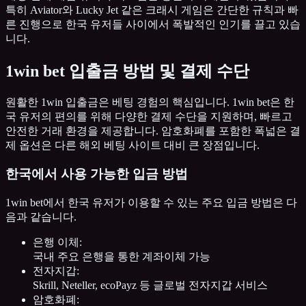
특히 Aviator와 Lucky Jet 같은 크래시 게임은 간단한 규칙과 빠
른 진행으로 한국 유저들 사이에서 폭발적인 인기를 끌고 있습
니다.
1win bet 입출금 방법 및 결제 수단
원활한 1win 입출금은 베팅 경험의 핵심입니다. 1win bet은 한
국 유저의 편의를 위해 다양한 결제 수단을 지원하며, 빠르고
안전한 거래 환경을 제공합니다. 암호화폐를 포함한 폭넓은 결
제 옵션은 다른 해외 베팅 사이트 대비 큰 장점입니다.
한국에서 사용 가능한 입금 방법
1win bet에서 한국 유저가 이용할 수 있는 주요 입금 방법은 다
음과 같습니다.
은행 이체:
국내 주요 은행을 통한 계좌이체 가능
전자지갑:
Skrill, Neteller, ecoPayz 등 글로벌 전자지갑 서비스
암호화폐: