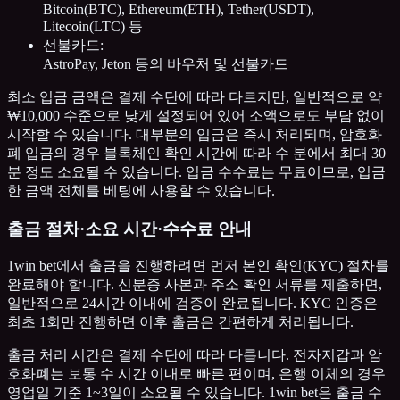
Bitcoin(BTC), Ethereum(ETH), Tether(USDT),
Litecoin(LTC) 등
선불카드:
AstroPay, Jeton 등의 바우처 및 선불카드
최소 입금 금액은 결제 수단에 따라 다르지만, 일반적으로 약
₩10,000 수준으로 낮게 설정되어 있어 소액으로도 부담 없이
시작할 수 있습니다. 대부분의 입금은 즉시 처리되며, 암호화
폐 입금의 경우 블록체인 확인 시간에 따라 수 분에서 최대 30
분 정도 소요될 수 있습니다. 입금 수수료는 무료이므로, 입금
한 금액 전체를 베팅에 사용할 수 있습니다.
출금 절차·소요 시간·수수료 안내
1win bet에서 출금을 진행하려면 먼저 본인 확인(KYC) 절차를
완료해야 합니다. 신분증 사본과 주소 확인 서류를 제출하면,
일반적으로 24시간 이내에 검증이 완료됩니다. KYC 인증은
최초 1회만 진행하면 이후 출금은 간편하게 처리됩니다.
출금 처리 시간은 결제 수단에 따라 다릅니다. 전자지갑과 암
호화폐는 보통 수 시간 이내로 빠른 편이며, 은행 이체의 경우
영업일 기준 1~3일이 소요될 수 있습니다. 1win bet은 출금 수