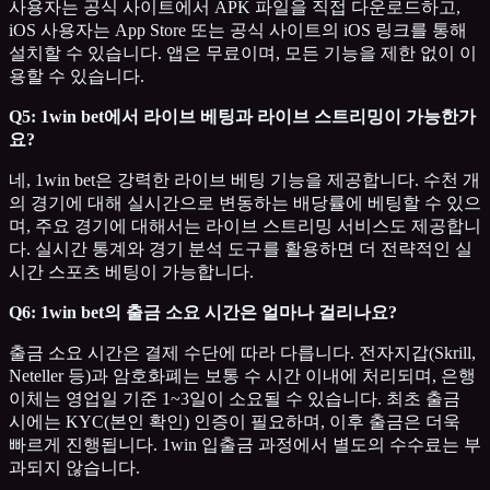
사용자는 공식 사이트에서 APK 파일을 직접 다운로드하고,
iOS 사용자는 App Store 또는 공식 사이트의 iOS 링크를 통해
설치할 수 있습니다. 앱은 무료이며, 모든 기능을 제한 없이 이
용할 수 있습니다.
Q5: 1win bet에서 라이브 베팅과 라이브 스트리밍이 가능한가
요?
네, 1win bet은 강력한 라이브 베팅 기능을 제공합니다. 수천 개
의 경기에 대해 실시간으로 변동하는 배당률에 베팅할 수 있으
며, 주요 경기에 대해서는 라이브 스트리밍 서비스도 제공합니
다. 실시간 통계와 경기 분석 도구를 활용하면 더 전략적인 실
시간 스포츠 베팅이 가능합니다.
Q6: 1win bet의 출금 소요 시간은 얼마나 걸리나요?
출금 소요 시간은 결제 수단에 따라 다릅니다. 전자지갑(Skrill,
Neteller 등)과 암호화폐는 보통 수 시간 이내에 처리되며, 은행
이체는 영업일 기준 1~3일이 소요될 수 있습니다. 최초 출금
시에는 KYC(본인 확인) 인증이 필요하며, 이후 출금은 더욱
빠르게 진행됩니다. 1win 입출금 과정에서 별도의 수수료는 부
과되지 않습니다.