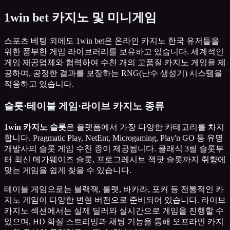
1win bet 카지노 및 미니게임
스포츠 베팅 외에도 1win bet은 온라인 카지노 한국 유저들을
위한 풍부한 게임 라이브러리를 보유하고 있습니다. 세계적인
게임 제공업체와 협력하여 수천 개의 고품질 카지노 게임을 제
공하며, 공정한 결과를 보장하는 RNG(난수 생성기) 시스템을
적용하고 있습니다.
슬롯·테이블 게임·라이브 카지노 종류
1win 카지노 슬롯
은 플랫폼에서 가장 다양한 카테고리를 차지
합니다. Pragmatic Play, NetEnt, Microgaming, Play'n GO 등 유명
개발사의 슬롯 게임 수천 종이 제공됩니다. 클래식 3릴 슬롯부
터 최신 메가웨이즈 슬롯, 프로그레시브 잭팟 슬롯까지 취향에
맞는 게임을 쉽게 찾을 수 있습니다.
테이블 게임으로는 블랙잭, 룰렛, 바카라, 포커 등 전통적인 카
지노 게임이 다양한 변형 버전으로 준비되어 있습니다. 라이브
카지노 섹션에서는 실제 딜러와 실시간으로 게임을 진행할 수
있으며, HD 화질 스트리밍과 채팅 기능을 통해 오프라인 카지