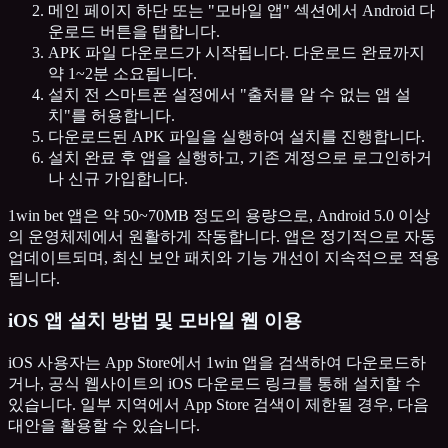
메인 페이지 하단 또는 "모바일 앱" 섹션에서 Android 다
운로드 버튼을 탭합니다.
APK 파일 다운로드가 시작됩니다. 다운로드 완료까지
약 1~2분 소요됩니다.
설치 전 스마트폰 설정에서 "출처를 알 수 없는 앱 설
치"를 허용합니다.
다운로드된 APK 파일을 실행하여 설치를 진행합니다.
설치 완료 후 앱을 실행하고, 기존 계정으로 로그인하거
나 신규 가입합니다.
1win bet 앱은 약 50~70MB 정도의 용량으로, Android 5.0 이상
의 운영체제에서 원활하게 작동합니다. 앱은 정기적으로 자동
업데이트되며, 최신 보안 패치와 기능 개선이 지속적으로 적용
됩니다.
iOS 앱 설치 방법 및 모바일 웹 이용
iOS 사용자는 App Store에서 1win 앱을 검색하여 다운로드하
거나, 공식 웹사이트의 iOS 다운로드 링크를 통해 설치할 수
있습니다. 일부 지역에서 App Store 검색이 제한될 경우, 다음
대안을 활용할 수 있습니다.