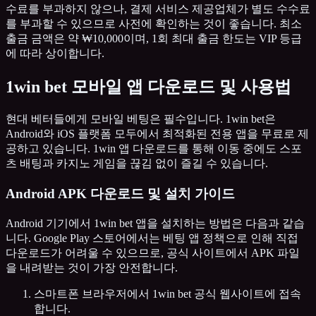
수료를 부과하지 않으나, 결제 서비스 제공업체가 별도 수수료
를 부과할 수 있으므로 사전에 확인하는 것이 좋습니다. 최소
출금 금액은 약 ₩10,000이며, 1회 최대 출금 한도는 VIP 등급
에 따라 상이합니다.
1win bet 모바일 앱 다운로드 및 사용법
현대 베터들에게 모바일 베팅은 필수입니다. 1win bet은
Android와 iOS 플랫폼 모두에서 최적화된 전용 앱을 무료로 제
공하고 있습니다. 1win 앱 다운로드를 통해 이동 중에도 스포
츠 배팅과 카지노 게임을 끊김 없이 즐길 수 있습니다.
Android APK 다운로드 및 설치 가이드
Android 기기에서 1win bet 앱을 설치하는 방법은 다음과 같습
니다. Google Play 스토어에서는 베팅 앱 정책으로 인해 직접
다운로드가 어려울 수 있으므로, 공식 사이트에서 APK 파일
을 내려받는 것이 가장 안전합니다.
스마트폰 브라우저에서 1win bet 공식 웹사이트에 접속
합니다.