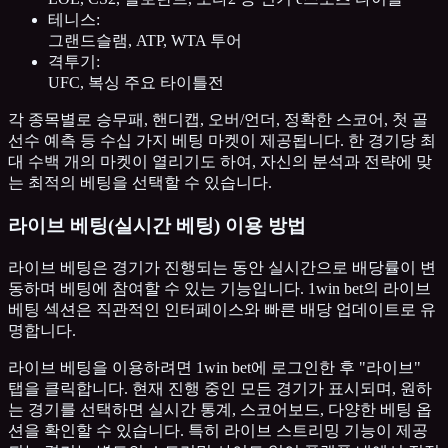
테니스:
그랜드슬램, ATP, WTA 투어
격투기:
UFC, 복싱 주요 타이틀전
각 종목별로 승무패, 핸디캡, 오버/언더, 정확한 스코어, 첫 골
선수 예측 등 수십 가지 베팅 마켓이 제공됩니다. 한 경기당 최
대 수백 개의 마켓이 열리기도 하여, 자신의 분석과 전략에 맞
는 최적의 베팅을 선택할 수 있습니다.
라이브 베팅(실시간 베팅) 이용 방법
라이브 베팅은 경기가 진행되는 동안 실시간으로 배당률이 변
동하며 베팅에 참여할 수 있는 기능입니다. 1win bet의 라이브
베팅 섹션은 직관적인 인터페이스와 빠른 배당 업데이트로 유
명합니다.
라이브 베팅을 이용하려면 1win bet에 로그인한 후 "라이브"
탭을 클릭합니다. 현재 진행 중인 모든 경기가 표시되며, 원하
는 경기를 선택하면 실시간 통계, 스코어보드, 다양한 베팅 옵
션을 확인할 수 있습니다. 특히 라이브 스트리밍 기능이 제공