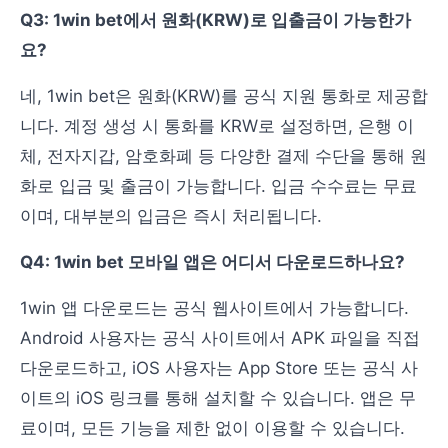
Q3: 1win bet에서 원화(KRW)로 입출금이 가능한가
요?
네, 1win bet은 원화(KRW)를 공식 지원 통화로 제공합
니다. 계정 생성 시 통화를 KRW로 설정하면, 은행 이
체, 전자지갑, 암호화폐 등 다양한 결제 수단을 통해 원
화로 입금 및 출금이 가능합니다. 입금 수수료는 무료
이며, 대부분의 입금은 즉시 처리됩니다.
Q4: 1win bet 모바일 앱은 어디서 다운로드하나요?
1win 앱 다운로드는 공식 웹사이트에서 가능합니다.
Android 사용자는 공식 사이트에서 APK 파일을 직접
다운로드하고, iOS 사용자는 App Store 또는 공식 사
이트의 iOS 링크를 통해 설치할 수 있습니다. 앱은 무
료이며, 모든 기능을 제한 없이 이용할 수 있습니다.