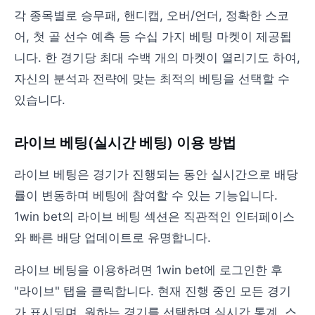
각 종목별로 승무패, 핸디캡, 오버/언더, 정확한 스코
어, 첫 골 선수 예측 등 수십 가지 베팅 마켓이 제공됩
니다. 한 경기당 최대 수백 개의 마켓이 열리기도 하여,
자신의 분석과 전략에 맞는 최적의 베팅을 선택할 수
있습니다.
라이브 베팅(실시간 베팅) 이용 방법
라이브 베팅은 경기가 진행되는 동안 실시간으로 배당
률이 변동하며 베팅에 참여할 수 있는 기능입니다.
1win bet의 라이브 베팅 섹션은 직관적인 인터페이스
와 빠른 배당 업데이트로 유명합니다.
라이브 베팅을 이용하려면 1win bet에 로그인한 후
"라이브" 탭을 클릭합니다. 현재 진행 중인 모든 경기
가 표시되며, 원하는 경기를 선택하면 실시간 통계, 스