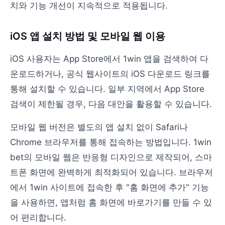
치와 기능 개선이 지속적으로 적용됩니다.
iOS 앱 설치 방법 및 모바일 웹 이용
iOS 사용자는 App Store에서 1win 앱을 검색하여 다
운로드하거나, 공식 웹사이트의 iOS 다운로드 링크를
통해 설치할 수 있습니다. 일부 지역에서 App Store
검색이 제한될 경우, 다음 대안을 활용할 수 있습니다.
모바일 웹 버전은 별도의 앱 설치 없이 Safari나
Chrome 브라우저를 통해 접속하는 방법입니다. 1win
bet의 모바일 웹은 반응형 디자인으로 제작되어, 스마
트폰 화면에 완벽하게 최적화되어 있습니다. 브라우저
에서 1win 사이트에 접속한 후 "홈 화면에 추가" 기능
을 사용하면, 앱처럼 홈 화면에 바로가기를 만들 수 있
어 편리합니다.