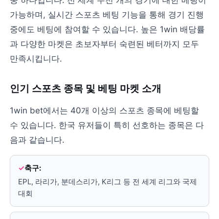
중 하나입니다. 전 세계 수천 개의 경기에 대한 베팅이
가능하며, 실시간 스포츠 베팅 기능을 통해 경기 진행
중에도 베팅에 참여할 수 있습니다. 높은 1win 배당률
과 다양한 마켓은 초보자부터 숙련된 베터까지 모두
만족시킵니다.
인기 스포츠 종목 및 베팅 마켓 소개
1win bet에서는 40개 이상의 스포츠 종목에 베팅할
수 있습니다. 한국 유저들이 특히 선호하는 종목은 다
음과 같습니다.
축구:
EPL, 라리가, 분데스리가, K리그 등 전 세계 리그와 국제
대회