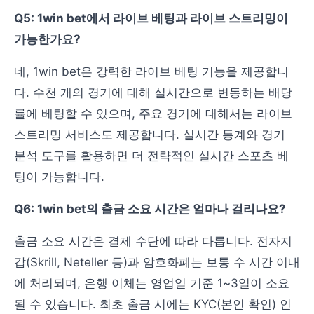
Q5: 1win bet에서 라이브 베팅과 라이브 스트리밍이
가능한가요?
네, 1win bet은 강력한 라이브 베팅 기능을 제공합니
다. 수천 개의 경기에 대해 실시간으로 변동하는 배당
률에 베팅할 수 있으며, 주요 경기에 대해서는 라이브
스트리밍 서비스도 제공합니다. 실시간 통계와 경기
분석 도구를 활용하면 더 전략적인 실시간 스포츠 베
팅이 가능합니다.
Q6: 1win bet의 출금 소요 시간은 얼마나 걸리나요?
출금 소요 시간은 결제 수단에 따라 다릅니다. 전자지
갑(Skrill, Neteller 등)과 암호화폐는 보통 수 시간 이내
에 처리되며, 은행 이체는 영업일 기준 1~3일이 소요
될 수 있습니다. 최초 출금 시에는 KYC(본인 확인) 인