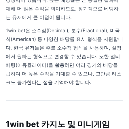
경쟁력이 있습니다. 높은 배당률은 곧 동일한 결과에
대해 더 많은 수익을 의미하므로, 장기적으로 베팅하
는 유저에게 큰 이점이 됩니다.
1win bet은 소수점(Decimal), 분수(Fractional), 미국
식(American) 등 다양한 배당률 표시 형식을 지원합니
다. 한국 유저들은 주로 소수점 형식을 사용하며, 설정
에서 원하는 형식으로 변경할 수 있습니다. 또한 멀티
베팅(아큐뮬레이터)을 활용하면 여러 경기의 배당을
곱하여 더 높은 수익을 기대할 수 있으나, 그만큼 리스
크도 증가한다는 점을 기억해야 합니다.
1win bet 카지노 및 미니게임