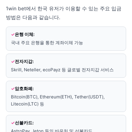
1win bet에서 한국 유저가 이용할 수 있는 주요 입금
방법은 다음과 같습니다.
은행 이체:
국내 주요 은행을 통한 계좌이체 가능
전자지갑:
Skrill, Neteller, ecoPayz 등 글로벌 전자지갑 서비스
암호화폐:
Bitcoin(BTC), Ethereum(ETH), Tether(USDT),
Litecoin(LTC) 등
선불카드:
AstroPay, Jeton 등의 바우처 및 선불카드