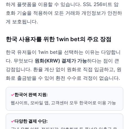
하게 플랫폼을 이용할 수 있습니다. SSL 256비트 암
호화 기술을 적용하여 모든 거래와 개인정보가 안전하
게 보호됩니다.
한국 사용자를 위한 1win bet의 주요 장점
한국 유저들이 1win bet을 선택하는 이유는 다양합니
다. 무엇보다
원화(KRW) 결제가 가능
하다는 점이 큰
강점입니다. 환율 계산 없이 원화로 직접 입금하고, 원
화로 출금받을 수 있어 환전 수수료 걱정이 없습니다.
한국어 완벽 지원:
웹사이트, 모바일 앱, 고객센터 모두 한국어로 이용 가능
다양한 결제 수단: