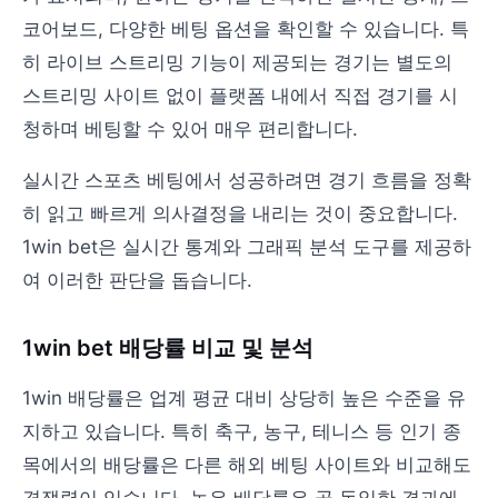
코어보드, 다양한 베팅 옵션을 확인할 수 있습니다. 특
히 라이브 스트리밍 기능이 제공되는 경기는 별도의
스트리밍 사이트 없이 플랫폼 내에서 직접 경기를 시
청하며 베팅할 수 있어 매우 편리합니다.
실시간 스포츠 베팅에서 성공하려면 경기 흐름을 정확
히 읽고 빠르게 의사결정을 내리는 것이 중요합니다.
1win bet은 실시간 통계와 그래픽 분석 도구를 제공하
여 이러한 판단을 돕습니다.
1win bet 배당률 비교 및 분석
1win 배당률은 업계 평균 대비 상당히 높은 수준을 유
지하고 있습니다. 특히 축구, 농구, 테니스 등 인기 종
목에서의 배당률은 다른 해외 베팅 사이트와 비교해도