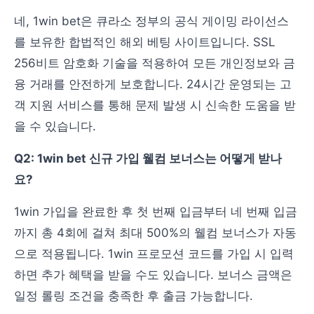
네, 1win bet은 큐라소 정부의 공식 게이밍 라이선스
를 보유한 합법적인 해외 베팅 사이트입니다. SSL
256비트 암호화 기술을 적용하여 모든 개인정보와 금
융 거래를 안전하게 보호합니다. 24시간 운영되는 고
객 지원 서비스를 통해 문제 발생 시 신속한 도움을 받
을 수 있습니다.
Q2: 1win bet 신규 가입 웰컴 보너스는 어떻게 받나
요?
1win 가입을 완료한 후 첫 번째 입금부터 네 번째 입금
까지 총 4회에 걸쳐 최대 500%의 웰컴 보너스가 자동
으로 적용됩니다. 1win 프로모션 코드를 가입 시 입력
하면 추가 혜택을 받을 수도 있습니다. 보너스 금액은
일정 롤링 조건을 충족한 후 출금 가능합니다.