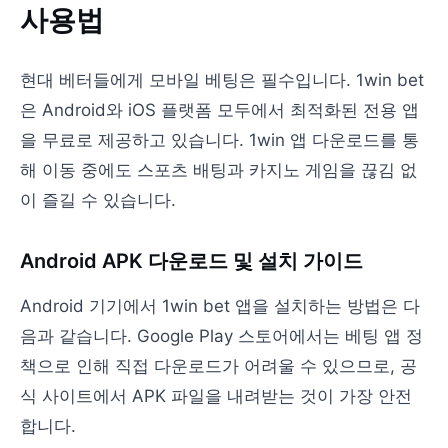
사용법
현대 베터들에게 모바일 베팅은 필수입니다. 1win bet
은 Android와 iOS 플랫폼 모두에서 최적화된 전용 앱
을 무료로 제공하고 있습니다. 1win 앱 다운로드를 통
해 이동 중에도 스포츠 배팅과 카지노 게임을 끊김 없
이 즐길 수 있습니다.
Android APK 다운로드 및 설치 가이드
Android 기기에서 1win bet 앱을 설치하는 방법은 다
음과 같습니다. Google Play 스토어에서는 베팅 앱 정
책으로 인해 직접 다운로드가 어려울 수 있으므로, 공
식 사이트에서 APK 파일을 내려받는 것이 가장 안전
합니다.